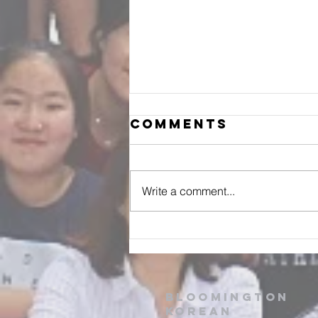
Comments
Write a comment...
Summer Camp
at Montauk
state park
Bloomington
Korean