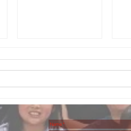
교회
Ru
Turk
송년 윷놀이
과 함
을 보
자연
유명한
별한
것을 