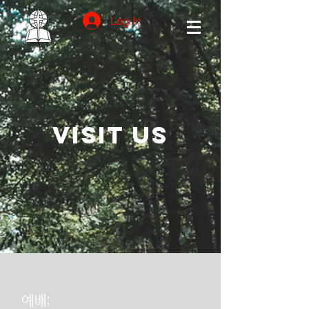
Log In
Visit us
예배: