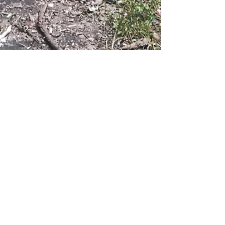
Bloomington
Korean
Baptist
Church
Church:
812) 327-7428
bkbc1992@gmail.com
5019 N Lakeview Dr.