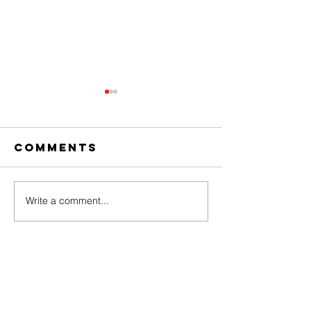
교회 캠프 (T
Run Stat
Park)
Comments
Turkey Run State
송년 윷놀이
인들과 함께 캠프를
운 시간을 보냈습니
아름다운 자연 경
Write a comment...
야외 활동으로 유명
우리 그룹은 이 특
서 함께 시간을 보
대하고 있었습니다. 
Bloomington
Korean
Baptist